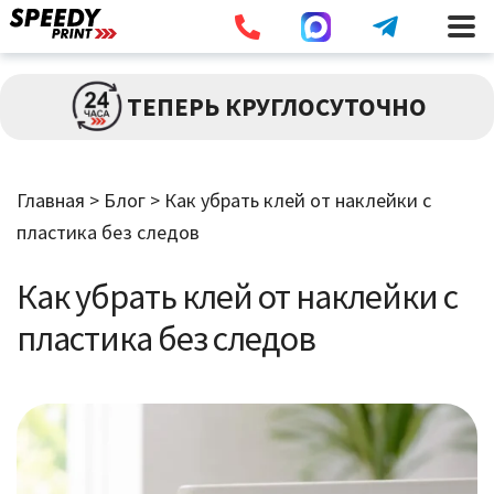
Разв
ПЕЧАТЬ
ТЕПЕРЬ КРУГЛОСУТОЧНО
влож
мен
Разв
БОЛЬШИЕ ТИРАЖИ
влож
Главная
>
Блог
>
Как убрать клей от наклейки с
мен
пластика без следов
Разв
РАСХОДНИКИ
влож
Как убрать клей от наклейки с
мен
ДОСТАВКА
пластика без следов
КОНТАКТЫ