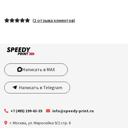
(
2
отзыва клиентов)
Рейтинг
2
5.00
из 5 на
основе
опроса
пользовател
ей
Написать в MAX
Написать в Telegram
+7 (495) 199-63-35
info@speedy-print.ru
г. Москва
,
ул. Маросейка 9/2 стр. 8