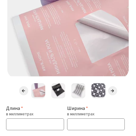
Презентации
Буклеты / Лифлеты
Блокноты
Открытки
Бирки / Ярлыки
Пригласительные
Стикеры
Длина
*
Ширина
*
в миллиметрах
в миллиметрах
Печать Меню
Печать Документов