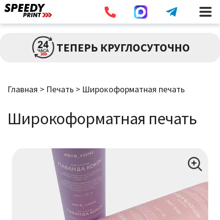
Разв
ПЕЧАТЬ
ТЕПЕРЬ КРУГЛОСУТОЧНО
влож
мен
Брошюры / Каталоги
Главная
>
Печать
>
Широкоформатная печать
Листовки / Флаеры
Широкоформатная печать
Визитки
Широкоформатная Печать
Наклейки
Дипломы / Сертификаты