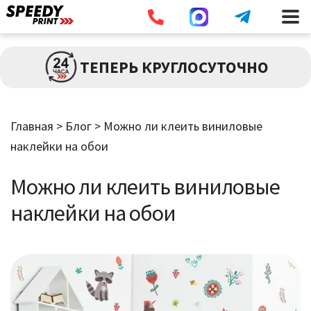
Разв
ПЕЧАТЬ
ТЕПЕРЬ КРУГЛОСУТОЧНО
влож
мен
Разв
БОЛЬШИЕ ТИРАЖИ
влож
Главная
>
Блог
>
Можно ли клеить виниловые
мен
наклейки на обои
Разв
РАСХОДНИКИ
влож
Можно ли клеить виниловые
мен
ДОСТАВКА
наклейки на обои
КОНТАКТЫ