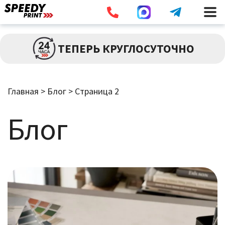
Разв
ПЕЧАТЬ
ТЕПЕРЬ КРУГЛОСУТОЧНО
влож
мен
Разв
БОЛЬШИЕ ТИРАЖИ
влож
Главная
>
Блог
>
Страница 2
мен
Разв
РАСХОДНИКИ
Блог
влож
мен
ДОСТАВКА
КОНТАКТЫ