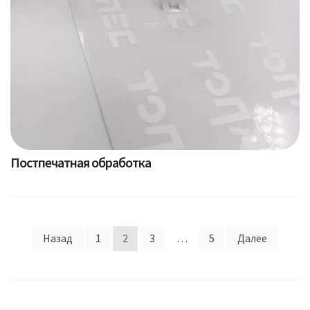
Постпечатная обработка
Пагинация
Назад
1
2
3
…
5
Далее
записей