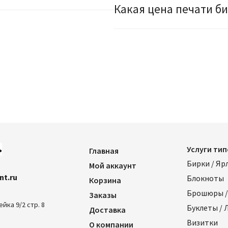
Какая цена печати б
5
ь
Услуги ти
Главная
Бирки / Яр
Мой аккаунт
nt.ru
Блокноты
Корзина
Брошюры /
Заказы
ейка 9/2 стр. 8
Буклеты /
Доставка
Визитки
О компании