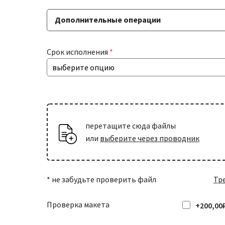
Дополнительные операции
Тиснение
Срок исполнения
*
если нужно нанесение фольги
Скругление углов
радиус 5 мм
+301,00₽
перетащите сюда файлы
или
выберите через проводник
* не забудьте проверить файл
Тр
Проверка макета
+200,00