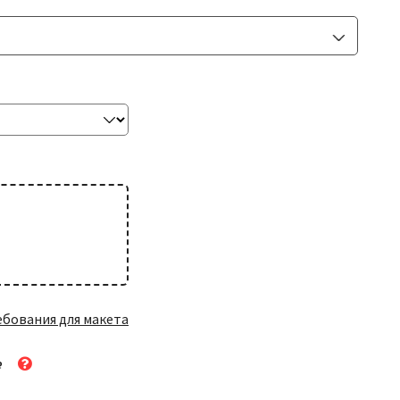
Ламинация
выберите тип
Биговка
углубление на месте сгиба, чтобы
+2,00₽
бумага не трескалась
ебования для макета
₽