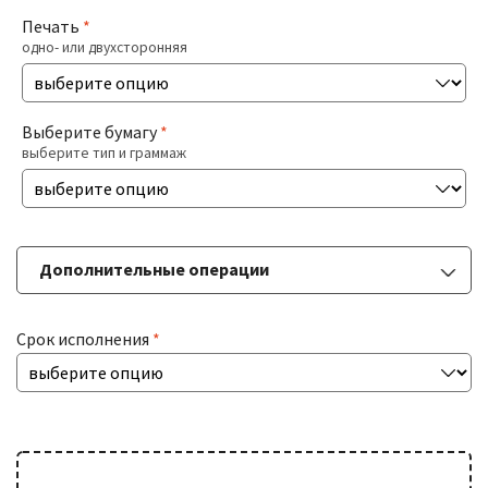
Печать
*
Печать На Холсте
одно- или двухсторонняя
Разв
БОЛЬШИЕ ТИРАЖИ
Выберите бумагу
*
влож
выберите тип и граммаж
мен
Разв
РАСХОДНИКИ
влож
мен
ДОСТАВКА
Дополнительные операции
КОНТАКТЫ
Срок исполнения
*
Ламинация
выберите тип
Фальцовка