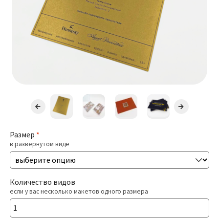
Презентации
Буклеты / Лифлеты
Блокноты
Открытки
Бирки / Ярлыки
Размер
*
Пригласительные
в развернутом виде
Стикеры
Количество видов
Печать Меню
если у вас несколько макетов одного размера
Печать Документов