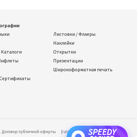
пографии
лыки
Листовки / Флаеры
Наклейки
 Каталоги
Открытки
 Лифлеты
Презентации
Широкоформатная печать
 Сертификаты
SPEEDY
Договор публичной оферты
[ratemypost]