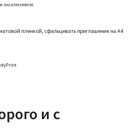
и эксклюзивом:
матовой пленкой, сфальцевать приглашение на А4
dyPrint
рого и с