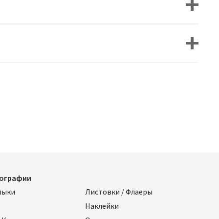
пографии
лыки
Листовки / Флаеры
Наклейки