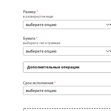
Размер
*
в развернутом виде
Бумага
*
выберите тип и граммаж
Дополнительные операции
Тиснение
Срок исполнения
*
если нужно нанесение фольги
Персонализация