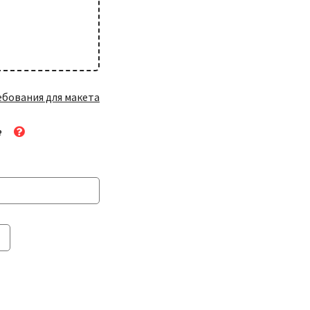
радиус 5 мм
+301,00₽
ебования для макета
₽