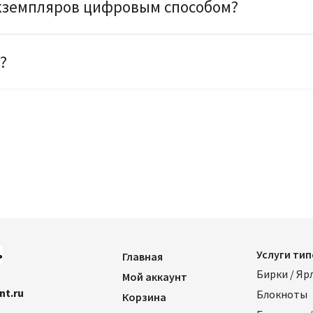
 экземпляров цифровым способом?
?
5
ь
Услуги ти
Главная
Бирки / Яр
Мой аккаунт
nt.ru
Блокноты
Корзина