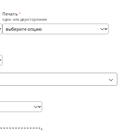
Печать
*
одно- или двухсторонняя
Ламинация
выберите тип
Скругление углов