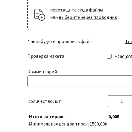
печать переменных данных (имя,
фамилия и т.д.)
перетащите сюда файлы
+808,00₽
или
выберите через проводник
Биговка
углубление на месте сгиба, чтобы
+2,00₽
бумага не трескалась
* не забудьте проверить файл
Тр
Проверка макета
+200,00
Комментарий
Количество, шт
Количество
товара
Итого за тираж:
0,00₽
Пригласительные
Минимальная цена за тираж
1500,00
₽