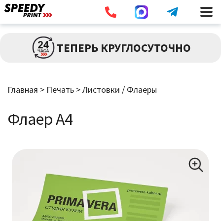
Разв
ПЕЧАТЬ
ТЕПЕРЬ КРУГЛОСУТОЧНО
влож
мен
Брошюры / Каталоги
Главная
>
Печать
>
Листовки / Флаеры
Листовки / Флаеры
Флаер А4
Визитки
Широкоформатная Печать
Наклейки
Дипломы / Сертификаты