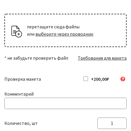
Нумерация и персонализация
печать переменных данных (имя, фамилия, номера и т.д.
перетащите сюда файлы
или
выберите через проводник
Перфорация
пунктирная линия с отверстиями для
+803,00₽
легкого отрывания
* не забудьте проверить файл
Требования для макета
Скругление углов
+301,00₽
радиус 5 мм
Проверка макета
+200,00₽
Комментарий
Количество, шт
Количество