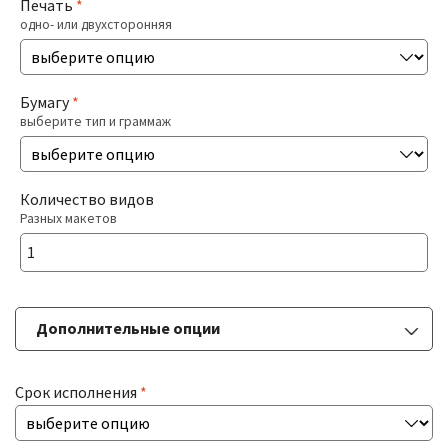
Печать
*
одно- или двухсторонняя
Печать На Холсте
Разв
БОЛЬШИЕ ТИРАЖИ
Бумагу
*
влож
выберите тип и граммаж
мен
Разв
РАСХОДНИКИ
влож
Количество видов
мен
Разных макетов
ДОСТАВКА
КОНТАКТЫ
Дополнительные опции
Срок исполнения
*
Ламинация
выберите тип