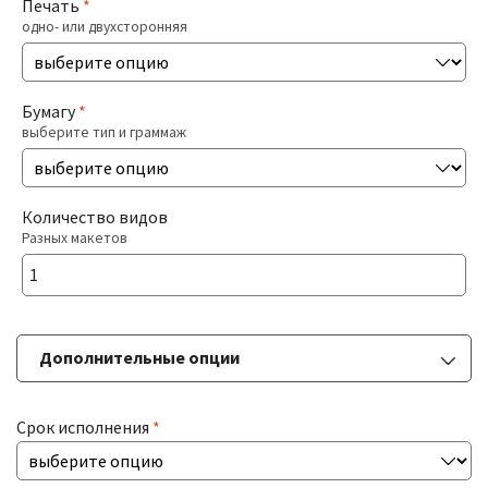
Печать
*
одно- или двухсторонняя
Печать На Холсте
Разв
БОЛЬШИЕ ТИРАЖИ
Бумагу
*
влож
выберите тип и граммаж
мен
Разв
РАСХОДНИКИ
влож
Количество видов
мен
Разных макетов
ДОСТАВКА
КОНТАКТЫ
Дополнительные опции
Срок исполнения
*
Ламинация
выберите тип