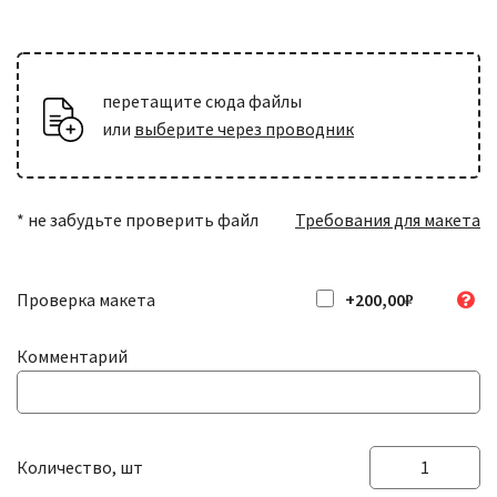
Нумерация и персонализация
печать переменных данных (имя, фамилия, номера и т.д.
перетащите сюда файлы
или
выберите через проводник
Перфорация
пунктирная линия с отверстиями для
+803,00₽
легкого отрывания
* не забудьте проверить файл
Требования для макета
Скругление углов
+301,00₽
радиус 5 мм
Проверка макета
+200,00₽
Комментарий
Количество, шт
Количество