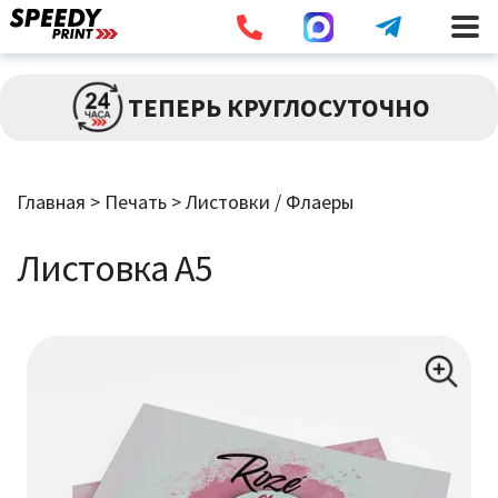
Разв
ПЕЧАТЬ
ТЕПЕРЬ КРУГЛОСУТОЧНО
влож
мен
Брошюры / Каталоги
Главная
>
Печать
>
Листовки / Флаеры
Листовки / Флаеры
Листовка А5
Визитки
Широкоформатная Печать
Наклейки
Дипломы / Сертификаты