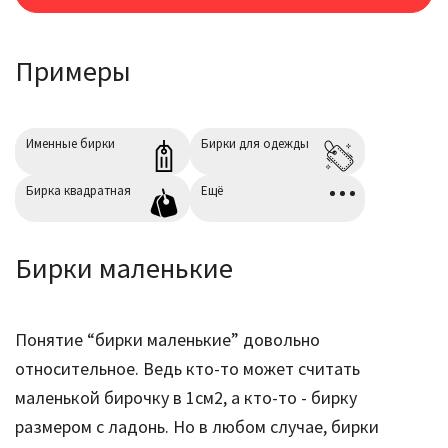
Скругление углов
+0,00₽
Примеры
радиус 6мм.
Сверление
+0,00₽
диаметр 5мм.
Именные бирки
Бирки для одежды
Бирка квадратная
Ещё
Бирки маленькие
Понятие “бирки маленькие” довольно
относительное. Ведь кто-то может считать
маленькой бирочку в 1см2, а кто-то - бирку
размером с ладонь. Но в любом случае, бирки