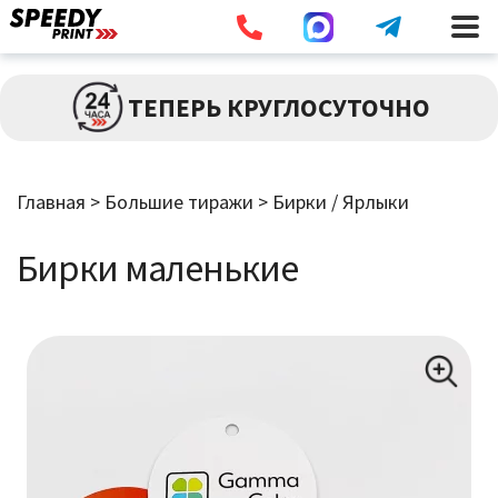
Разв
ПЕЧАТЬ
ТЕПЕРЬ КРУГЛОСУТОЧНО
влож
мен
Разв
БОЛЬШИЕ ТИРАЖИ
влож
Главная
>
Большие тиражи
>
Бирки / Ярлыки
мен
Визитки
Бирки маленькие
Бирки / Ярлыки
Буклеты / Лифлеты
Листовки / Флаеры
Открытки