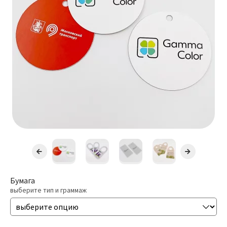
Открытки Со Сгибом
Бейджи
Разв
РАСХОДНИКИ
влож
мен
ДОСТАВКА
КОНТАКТЫ
Бумага
выберите тип и граммаж