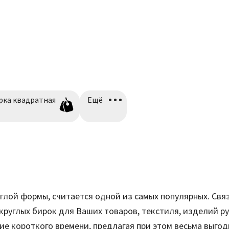
+0,00₽
диаметр 5мм.
рка квадратная
Ещё
углой формы, считается одной из самых популярных. Свя
руглых бирок для Ваших товаров, текстиля, изделий ру
ие короткого времени, предлагая при этом весьма выго