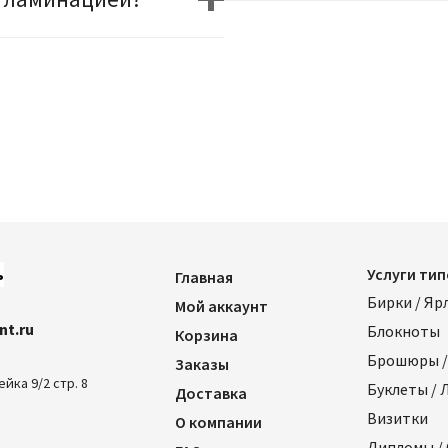
5
ь
Услуги ти
Главная
Бирки / Яр
Мой аккаунт
nt.ru
Блокноты
Корзина
Брошюры /
Заказы
ейка 9/2 стр. 8
Буклеты /
Доставка
Визитки
О компании
Дипломы /