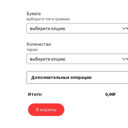
Бумага
выберите тип и граммаж
Количество
тираж
Дополнительные операции
Ламинация
Итого:
0,00₽
одно- или двухсторонняя 25 мкр.
В корзину
Сверление