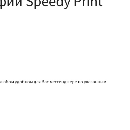
фии Speedy Print
 любом удобном для Вас мессенджере по указанным