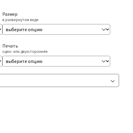
Размер
в развернутом виде
Печать
одно- или двухсторонняя
Скругление углов
+0,00₽
радиус 6мм.