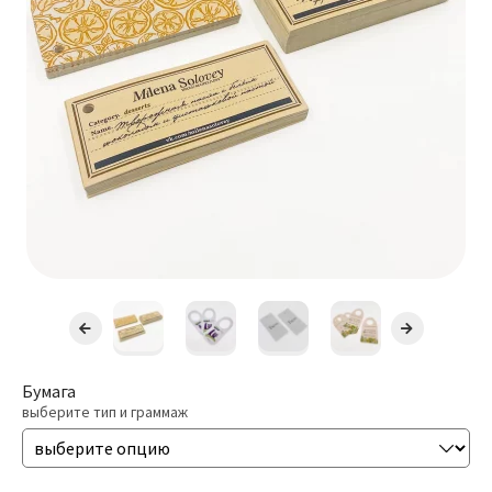
Открытки Со Сгибом
Бейджи
Разв
РАСХОДНИКИ
влож
мен
ДОСТАВКА
КОНТАКТЫ
Бумага
выберите тип и граммаж