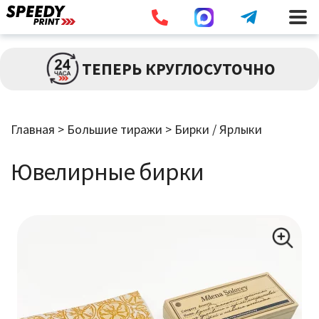
Разв
ПЕЧАТЬ
ТЕПЕРЬ КРУГЛОСУТОЧНО
влож
мен
Разв
БОЛЬШИЕ ТИРАЖИ
влож
Главная
>
Большие тиражи
>
Бирки / Ярлыки
мен
Визитки
Ювелирные бирки
Бирки / Ярлыки
Буклеты / Лифлеты
Листовки / Флаеры
Открытки