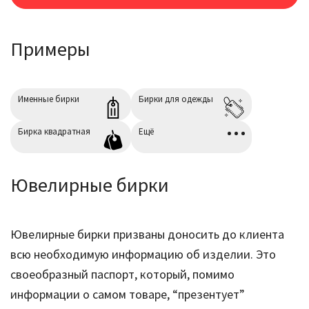
Скругление углов
+0,00₽
Примеры
радиус 6мм.
Сверление
+0,00₽
диаметр 5мм.
Именные бирки
Бирки для одежды
Бирка квадратная
Ещё
Ювелирные бирки
Ювелирные бирки призваны доносить до клиента
всю необходимую информацию об изделии. Это
своеобразный паспорт, который, помимо
информации о самом товаре, “презентует”