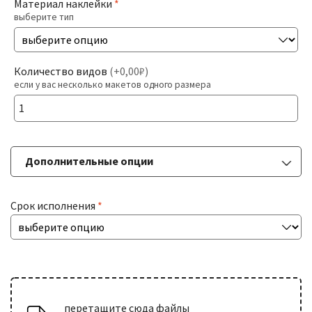
Материал наклейки
*
выберите тип
Печать На Холсте
Разв
БОЛЬШИЕ ТИРАЖИ
Количество видов
(
+0,00₽
)
влож
если у вас несколько макетов одного размера
мен
Разв
РАСХОДНИКИ
влож
мен
Дополнительные опции
ДОСТАВКА
Срок исполнения
*
КОНТАКТЫ
перетащите сюда файлы