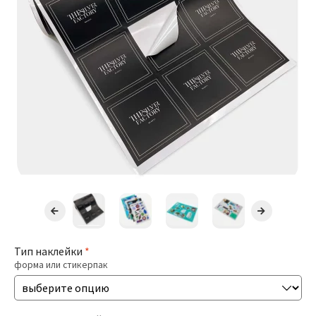
Презентации
Буклеты / Лифлеты
Блокноты
Открытки
Бирки / Ярлыки
Пригласительные
Стикеры
Тип наклейки
*
форма или стикерпак
Печать Меню
Печать Документов