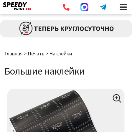
Разв
ПЕЧАТЬ
ТЕПЕРЬ КРУГЛОСУТОЧНО
влож
мен
Брошюры / Каталоги
Главная
>
Печать
>
Наклейки
Листовки / Флаеры
Большие наклейки
Визитки
Широкоформатная Печать
Наклейки
Дипломы / Сертификаты