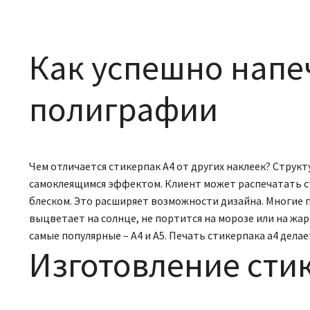
Как успешно напе
полиграфии
Чем отличается стикерпак А4 от других наклеек? Струк
самоклеящимся эффектом. Клиент может распечатать сти
блеском. Это расширяет возможности дизайна. Многие 
выцветает на солнце, не портится на морозе или на ж
самые популярные – А4 и А5. Печать стикерпака а4 делае
Изготовление сти