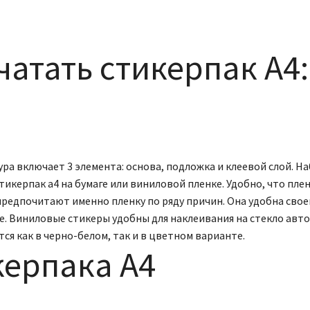
чатать стикерпак А4
тура включает 3 элемента: основа, подложка и клеевой слой. 
керпак а4 на бумаге или виниловой пленке. Удобно, что пле
предпочитают именно пленку по ряду причин. Она удобна свое
аре. Виниловые стикеры удобны для наклеивания на стекло ав
тся как в черно-белом, так и в цветном варианте.
керпака А4