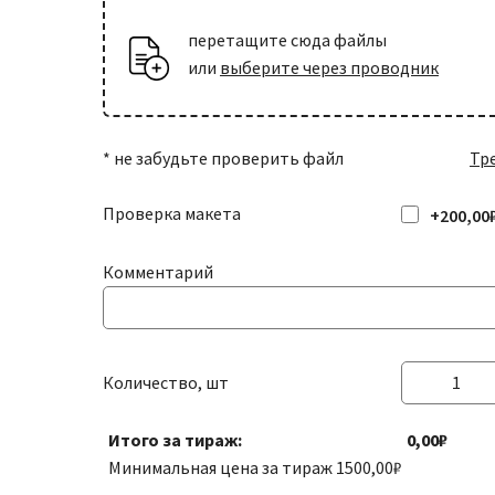
перетащите сюда файлы
или
выберите через проводник
* не забудьте проверить файл
Тр
Проверка макета
+200,00
Комментарий
Количество, шт
Количество
товара
Итого за тираж:
0,00₽
Наклейки
Минимальная цена за тираж
1500,00
₽