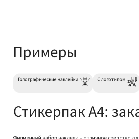
Примеры
Голографические наклейки
С логотипом
Стикерпак А4: зак
Фирменный набор наклеек – отличное средство дл