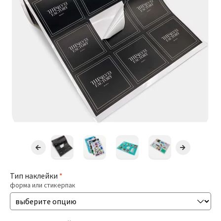
Презентации
Буклеты / Лифлеты
Блокноты
Открытки
Бирки / Ярлыки
Пригласительные
Стикеры
Тип наклейки
*
форма или стикерпак
Печать Меню
Печать Документов