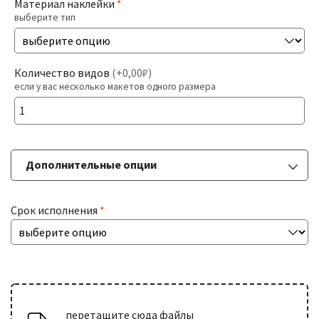
Материал наклейки
*
выберите тип
Печать На Холсте
Разв
БОЛЬШИЕ ТИРАЖИ
Количество видов
(
+0,00₽
)
влож
если у вас несколько макетов одного размера
мен
Разв
РАСХОДНИКИ
влож
мен
Дополнительные опции
ДОСТАВКА
Срок исполнения
*
КОНТАКТЫ
перетащите сюда файлы