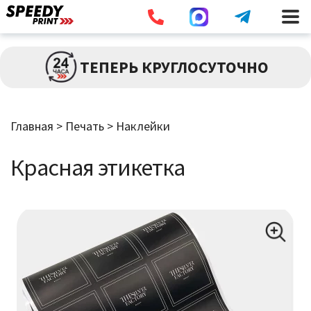
Разв
ПЕЧАТЬ
ТЕПЕРЬ КРУГЛОСУТОЧНО
влож
мен
Брошюры / Каталоги
Главная
>
Печать
>
Наклейки
Листовки / Флаеры
Красная этикетка
Визитки
Широкоформатная Печать
Наклейки
Дипломы / Сертификаты