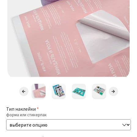
Презентации
Буклеты / Лифлеты
Блокноты
Открытки
Бирки / Ярлыки
Пригласительные
Стикеры
Тип наклейки
*
форма или стикерпак
Печать Меню
Печать Документов