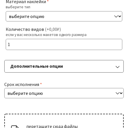
Материал наклейки
*
выберите тип
Печать На Холсте
Разв
БОЛЬШИЕ ТИРАЖИ
Количество видов
(
+0,00₽
)
влож
если у вас несколько макетов одного размера
мен
Разв
РАСХОДНИКИ
влож
мен
Дополнительные опции
ДОСТАВКА
Срок исполнения
*
КОНТАКТЫ
перетащите сюда файлы