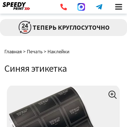
Разв
ПЕЧАТЬ
ТЕПЕРЬ КРУГЛОСУТОЧНО
влож
мен
Брошюры / Каталоги
Главная
>
Печать
>
Наклейки
Листовки / Флаеры
Синяя этикетка
Визитки
Широкоформатная Печать
Наклейки
Дипломы / Сертификаты