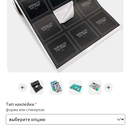
Презентации
Буклеты / Лифлеты
Блокноты
Открытки
Бирки / Ярлыки
Пригласительные
Стикеры
Тип наклейки
*
форма или стикерпак
Печать Меню
Печать Документов