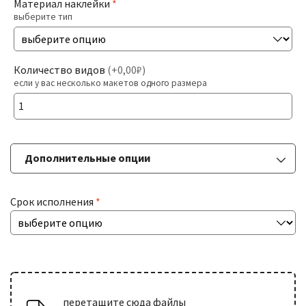
Материал наклейки
*
выберите тип
Печать На Холсте
Разв
БОЛЬШИЕ ТИРАЖИ
Количество видов
(
+0,00₽
)
влож
если у вас несколько макетов одного размера
мен
Разв
РАСХОДНИКИ
влож
мен
Дополнительные опции
ДОСТАВКА
Срок исполнения
*
КОНТАКТЫ
перетащите сюда файлы