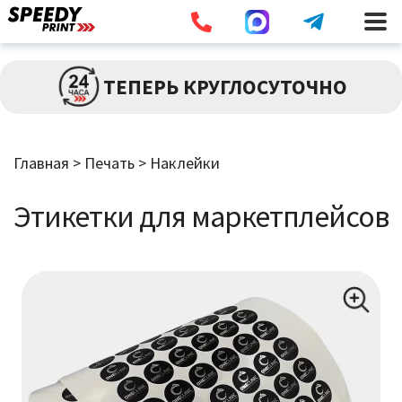
Разв
ПЕЧАТЬ
ТЕПЕРЬ КРУГЛОСУТОЧНО
влож
мен
Брошюры / Каталоги
Главная
>
Печать
>
Наклейки
Листовки / Флаеры
Этикетки для маркетплейсов
Визитки
Широкоформатная Печать
Наклейки
Дипломы / Сертификаты