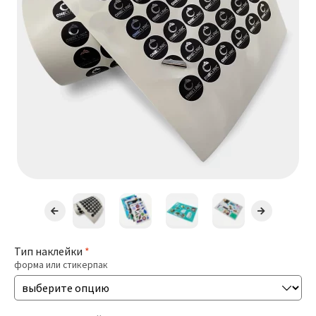
Презентации
Буклеты / Лифлеты
Блокноты
Открытки
Бирки / Ярлыки
Пригласительные
Стикеры
Тип наклейки
*
форма или стикерпак
Печать Меню
Печать Документов