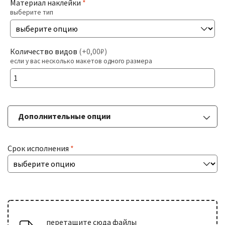
Материал наклейки
*
выберите тип
Печать На Холсте
Разв
БОЛЬШИЕ ТИРАЖИ
Количество видов
(
+0,00₽
)
влож
если у вас несколько макетов одного размера
мен
Разв
РАСХОДНИКИ
влож
мен
Дополнительные опции
ДОСТАВКА
Срок исполнения
*
КОНТАКТЫ
перетащите сюда файлы