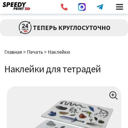
Разв
ПЕЧАТЬ
ТЕПЕРЬ КРУГЛОСУТОЧНО
влож
мен
Брошюры / Каталоги
Главная
>
Печать
>
Наклейки
Листовки / Флаеры
Наклейки для тетрадей
Визитки
Широкоформатная Печать
Наклейки
Дипломы / Сертификаты