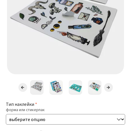
Презентации
Буклеты / Лифлеты
Блокноты
Открытки
Бирки / Ярлыки
Пригласительные
Стикеры
Тип наклейки
*
форма или стикерпак
Печать Меню
Печать Документов