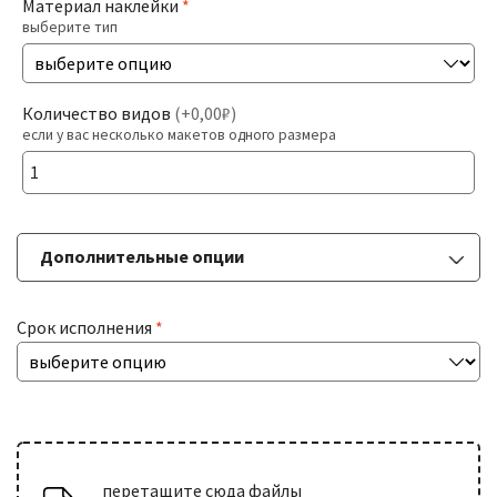
Материал наклейки
*
выберите тип
Печать На Холсте
Разв
БОЛЬШИЕ ТИРАЖИ
Количество видов
(
+0,00₽
)
влож
если у вас несколько макетов одного размера
мен
Разв
РАСХОДНИКИ
влож
мен
Дополнительные опции
ДОСТАВКА
Срок исполнения
*
КОНТАКТЫ
перетащите сюда файлы