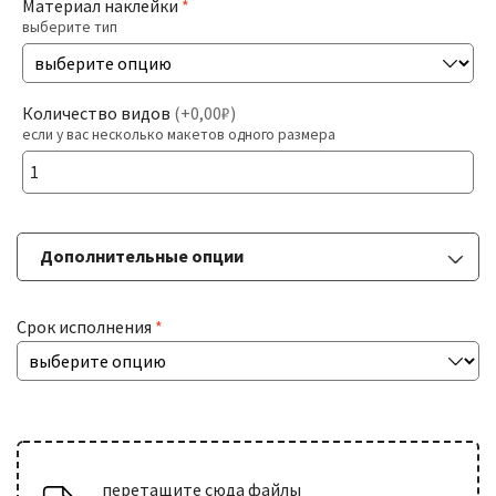
Материал наклейки
*
выберите тип
Печать На Холсте
Разв
БОЛЬШИЕ ТИРАЖИ
Количество видов
(
+0,00₽
)
влож
если у вас несколько макетов одного размера
мен
Разв
РАСХОДНИКИ
влож
мен
Дополнительные опции
ДОСТАВКА
Срок исполнения
*
КОНТАКТЫ
перетащите сюда файлы