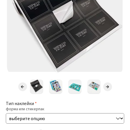
Презентации
Буклеты / Лифлеты
Блокноты
Открытки
Бирки / Ярлыки
Пригласительные
Стикеры
Тип наклейки
*
форма или стикерпак
Печать Меню
Печать Документов