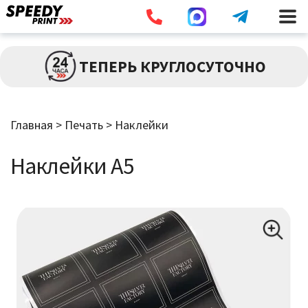
Разв
ПЕЧАТЬ
ТЕПЕРЬ КРУГЛОСУТОЧНО
влож
мен
Брошюры / Каталоги
Главная
>
Печать
>
Наклейки
Листовки / Флаеры
Наклейки А5
Визитки
Широкоформатная Печать
Наклейки
Дипломы / Сертификаты