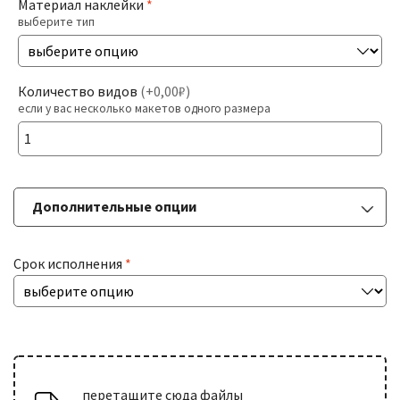
Материал наклейки
*
выберите тип
Печать На Холсте
Разв
БОЛЬШИЕ ТИРАЖИ
Количество видов
(
+0,00₽
)
влож
если у вас несколько макетов одного размера
мен
Разв
РАСХОДНИКИ
влож
мен
Дополнительные опции
ДОСТАВКА
Срок исполнения
*
КОНТАКТЫ
перетащите сюда файлы