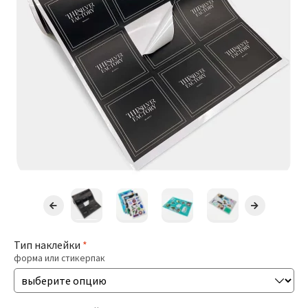
Презентации
Буклеты / Лифлеты
Блокноты
Открытки
Бирки / Ярлыки
Пригласительные
Стикеры
Тип наклейки
*
форма или стикерпак
Печать Меню
Печать Документов