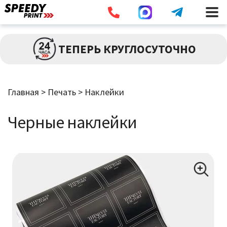
Разв
ПЕЧАТЬ
ТЕПЕРЬ КРУГЛОСУТОЧНО
влож
мен
Брошюры / Каталоги
Главная
>
Печать
>
Наклейки
Листовки / Флаеры
Черные наклейки
Визитки
Широкоформатная Печать
Наклейки
Дипломы / Сертификаты